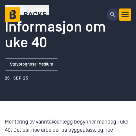
Gå til hovedinnhold
Tjølling Sykehjem
Informasjon om
uke 40
Støyprognose: Medium
26. SEP 25
Montering av vanntåkeanlegg begynner mandag i uke
40. Det blir noe arbeider på byggeplass, og noe