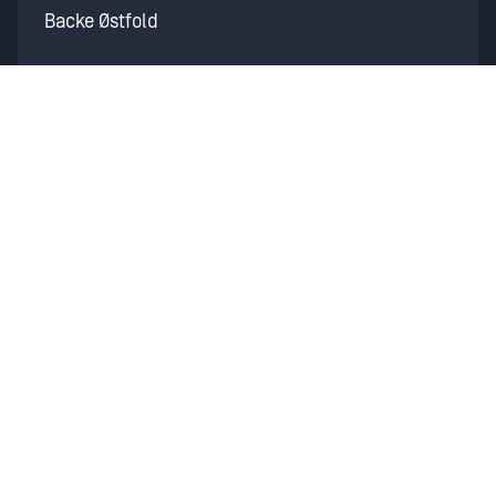
Backe Østfold
Martin M. Bakken
Backe Idrettsbygg
Backe Industri / Backe Industry
BundeBygg
INTERNE RESSURSER
Sentrale dokumenter
Instrukser for bruk av
utstyr