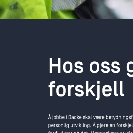
Hos oss 
forskjell
Å jobbe i Backe skal være betydningsfu
personlig utvikling. Å gjøre en forskjel