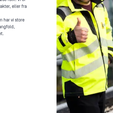
akter, eller fra
 har vi store
angfold,
et.