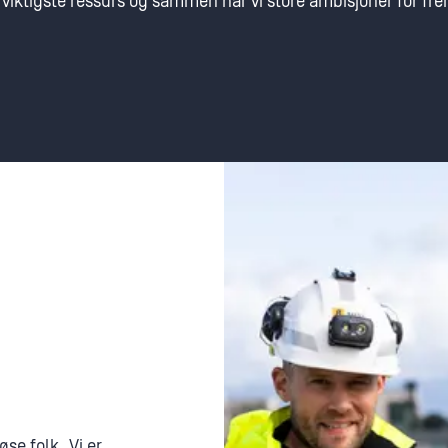
r viktigste ressurs og sammen har vi store ambisjoner for fr
se folk. Vi er