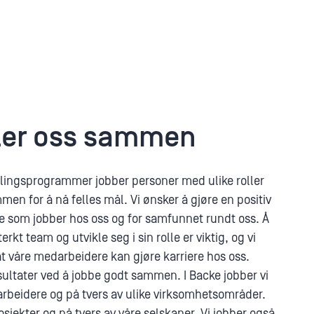
kler oss sammen
lingsprogrammer jobber personer med ulike roller
en for å nå felles mål. Vi ønsker å gjøre en positiv
de som jobber hos oss og for samfunnet rundt oss. Å
erkt team og utvikle seg i sin rolle er viktig, og vi
r at våre medarbeidere kan gjøre karriere hos oss.
sultater ved å jobbe godt sammen. I Backe jobber vi
rbeidere og på tvers av ulike virksomhetsområder.
osjekter og på tvers av våre selskaper. Vi jobber også