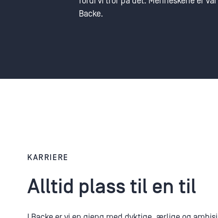
fordi vi tror på det. Menneskene er vå
Backe.
KARRIERE
Alltid plass til en til
I Backe er vi en gjeng med dyktige, ærlige og ambisiø