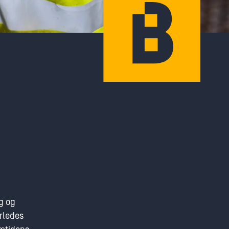
ig og
erledes