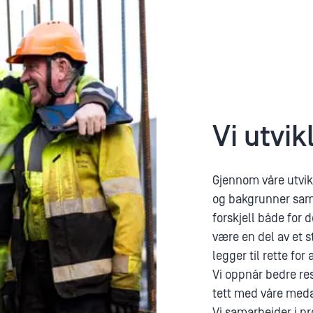
Vi utvi
Gjennom våre utvik
og bakgrunner samm
forskjell både for 
være en del av et st
legger til rette fo
Vi oppnår bedre re
tett med våre meda
Vi samarbeider i pr