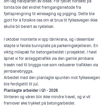
om lag halvparten av disse. For fjellet nordøst på
tomta ble det endret fremgangsmetode fra
fjellsprengning til wiresaging og pigging. Dette ble
gjort for å forsikre oss om at brua til fylkesvegen ikke
skulle bli berørt av rystelser.
I oktober monterte vi opp tårnkrana, og i desember
støpte vi første bunnplate på parkeringskjelleren. En
viktig milepæl for betongarbeidet i prosjektet. I høst
åpnet vi for anleggstrafikk via den gamle jernbane
trasèn ned til brygga noe som reduserer trafikken via
jernbanebrygga.
Arbeidet med den planlagte spunten mot fylkesvegen
ble ferdigstilt til jul.
Planlagte arbeider i Q1 - 2026
Vinteren og våren blir ikke mindre travel, og vi vil
fremover øke trykket på betongarbeider.