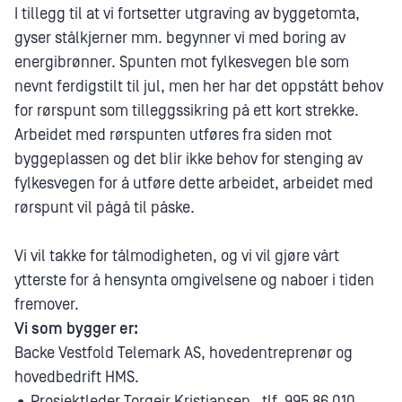
I tillegg til at vi fortsetter utgraving av byggetomta,
gyser stålkjerner mm. begynner vi med boring av
energibrønner. Spunten mot fylkesvegen ble som
nevnt ferdigstilt til jul, men her har det oppstått behov
for rørspunt som tilleggssikring på ett kort strekke.
Arbeidet med rørspunten utføres fra siden mot
byggeplassen og det blir ikke behov for stenging av
fylkesvegen for å utføre dette arbeidet, arbeidet med
rørspunt vil pågå til påske.
Vi vil takke for tålmodigheten, og vi vil gjøre vårt
ytterste for å hensynta omgivelsene og naboer i tiden
fremover.
Vi som bygger er:
Backe Vestfold Telemark AS, hovedentreprenør og
hovedbedrift HMS.
•
Prosjektleder Torgeir Kristiansen , tlf. 995 86 010