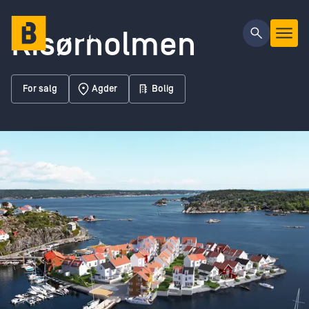
Gå til hovedinnhold
Risørholmen
For salg
Agder
Bolig