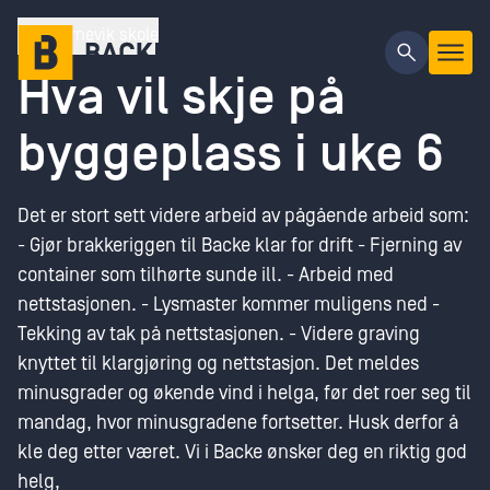
Gå til hovedinnhold
Kvernevik skole
Hva vil skje på
byggeplass i uke 6
Det er stort sett videre arbeid av pågående arbeid som:
- Gjør brakkeriggen til Backe klar for drift - Fjerning av
container som tilhørte sunde ill. - Arbeid med
nettstasjonen. - Lysmaster kommer muligens ned -
Tekking av tak på nettstasjonen. - Videre graving
knyttet til klargjøring og nettstasjon. Det meldes
minusgrader og økende vind i helga, før det roer seg til
mandag, hvor minusgradene fortsetter. Husk derfor å
kle deg etter været. Vi i Backe ønsker deg en riktig god
helg,