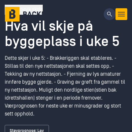
Gå til hovedinnhold
Kvernevik skole
Hva vil skje på
byggeplass i uke 5
Dette skjer i uke 5: - Brakkeriggen skal etableres. -
Stillas til den nye nettstasjonen skal settes opp. -
Tekking av ny nettstasjon. - Fjerning av lys amaturer
innføre bygge gjerde. - Graving av grøft fra gammel til
ny nettstasjon. Muligt den nordlige stien(stien bak
idrettshallen) stenger i en periode fremover.
Værprognosen for neste uke er minusgrader og stort
sett opphold.
Støyprognose: Lav