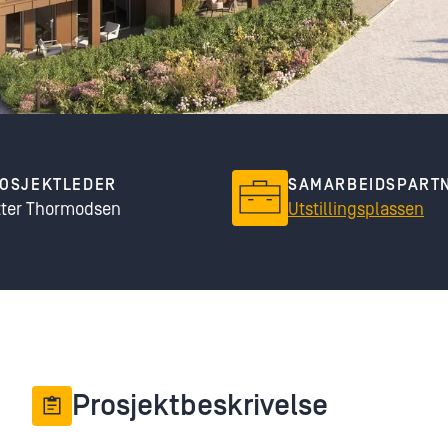
OSJEKTLEDER
SAMARBEIDSPART
tter Thormodsen
Utstillingsplassen
Prosjektbeskrivelse