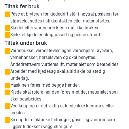
Tiltak før bruk
Påse at bryteren for kjededrift står i nøytral posisjon før
støpselet settes i stikkontakten eller motor startes.
Skadet eller vibrerende kjede må ikke brukes.
Sjekk at kjede er riktig påsatt og passe stramt.
Tiltak under bruk
Vernebukse, vernestøvler, egen vernehjelm, øyevern,
vernehansker, hørselsvern og skal benyttes.
Åndedrettsvern vurderes ift. materialet som bearbeides
Arbeider med kjedesag skal alltid skje på stødig
underlag.
Maskinen føres med begge hender.
Kjede skal rotere når den føres mot det materialet som
skal bearbeides.
Ved kapping er det viktig at kjede ikke klemmes eller
forkiles.
Se opp for elektriske ledninger, gass- og vannrør som
ligger tildekket i vegg eller gulv.