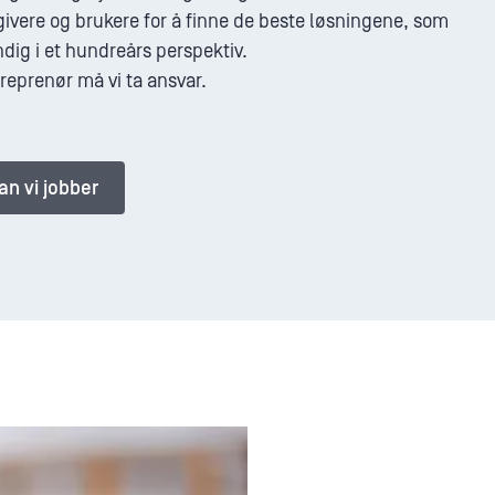
givere og brukere for å finne de beste løsningene, som
ndig i et hundreårs perspektiv.
reprenør må vi ta ansvar.
n vi jobber