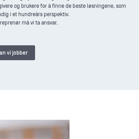
givere og brukere for å finne de beste løsningene, som
ndig i et hundreårs perspektiv.
reprenør må vi ta ansvar.
n vi jobber