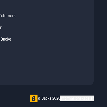
 Telemark
en
/ Backe
© Backe 2026
Informasjonskapsler