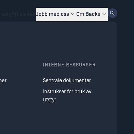
r salg
Prosjekter
Jobb med oss
Om Backe
INTERNE RESSURSER
nør
Sentrale dokumenter
Instrukser for bruk av
utstyr