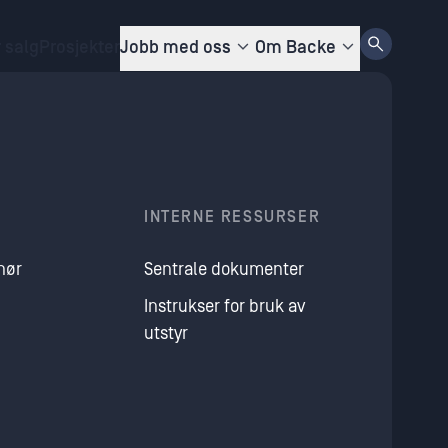
r salg
Prosjekter
Jobb med oss
Om Backe
INTERNE RESSURSER
nør
Sentrale dokumenter
Instrukser for bruk av
utstyr