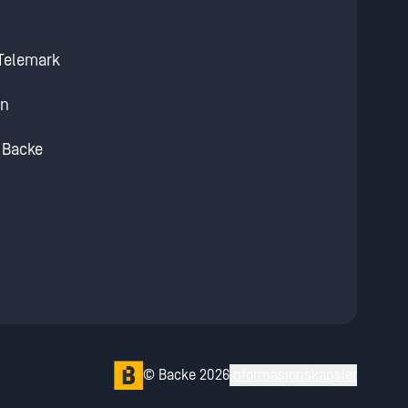
 Telemark
en
/ Backe
© Backe 2026
Informasjonskapsler