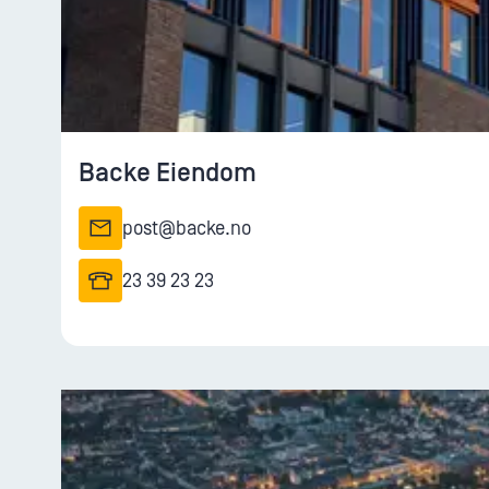
Backe Eiendom
post@backe.no
23 39 23 23