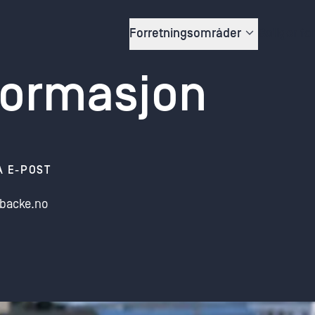
Forretningsområder
Boliger fo
formasjon
A E-POST
backe.no