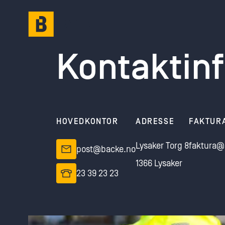
Gå til hovedinnhold
Kontaktin
HOVEDKONTOR
ADRESSE
FAKTUR
Lysaker Torg 8
faktura@
post@backe.no
1366 Lysaker
23 39 23 23