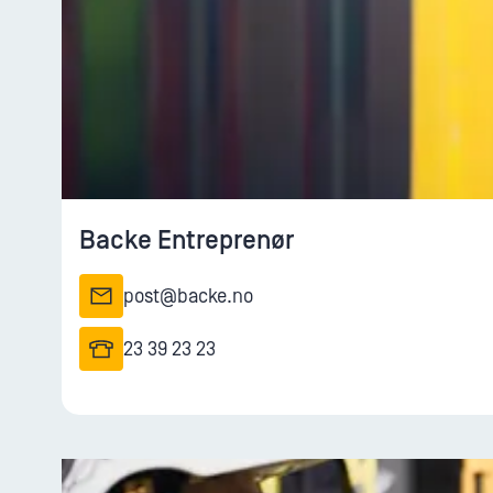
Backe Entreprenør
post@backe.no
23 39 23 23