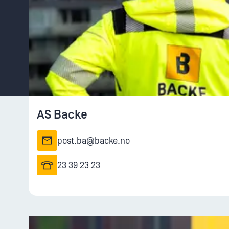
AS Backe
post.ba@backe.no
23 39 23 23