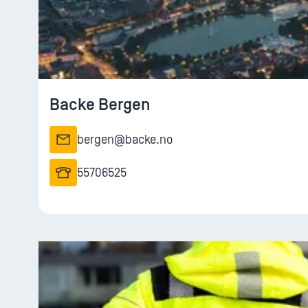
Backe Bergen
bergen@backe.no
55706525